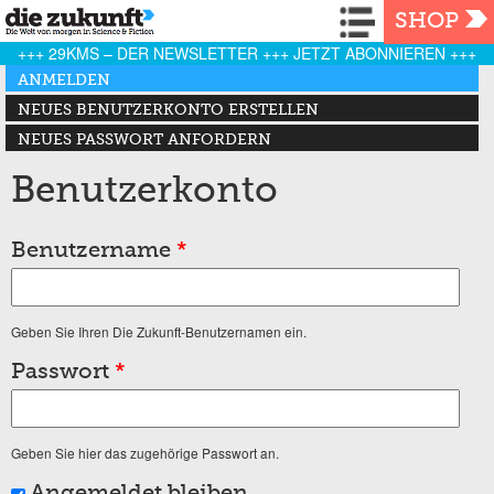
Navigation
SHOP
+++ 29KMS – DER NEWSLETTER +++ JETZT ABONNIEREN +++
Haupt-Reiter
ANMELDEN
(AKTIVER REITER)
NEUES BENUTZERKONTO ERSTELLEN
NEUES PASSWORT ANFORDERN
Benutzerkonto
Benutzername
*
Geben Sie Ihren Die Zukunft-Benutzernamen ein.
Passwort
*
Geben Sie hier das zugehörige Passwort an.
Angemeldet bleiben