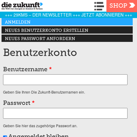
Navigation
SHOP
+++ 29KMS – DER NEWSLETTER +++ JETZT ABONNIEREN +++
Haupt-Reiter
ANMELDEN
(AKTIVER REITER)
NEUES BENUTZERKONTO ERSTELLEN
NEUES PASSWORT ANFORDERN
Benutzerkonto
Benutzername
*
Geben Sie Ihren Die Zukunft-Benutzernamen ein.
Passwort
*
Geben Sie hier das zugehörige Passwort an.
Angemeldet bleiben