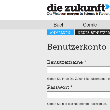
Buch
Comic
Haupt-Reiter
ANMELDEN
NEUES BENUTZER
(AKTIVER REITER)
Benutzerkonto
Benutzername
*
Geben Sie Ihren Die Zukunft-Benutzernamen e
Passwort
*
Geben Sie hier das zugehörige Passwort an.