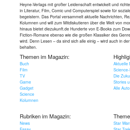
Heyne-Verlags mit großer Leidenschaft entwickelt und richtet 
in Literatur, Film, Comic und Computerspiel sowie für sozia
begeistern. Das Portal versammelt aktuelle Nachrichten, R
Kolumnen und will zum Mitdiskutieren über die Welt von m
hinaus bietet diezukunft.de Hunderte von E-Books zum Down
Fiction-Romane ebenso wie die großen Klassiker des Genres 
wird. Denn Lesen – da sind sich alle einig – wird auch in der
behalten.
Themen im Magazin:
Highli
Buch
Aktuelle
Film
Science-F
TV
Die Zuku
Game
Stories 
Gadget
Alle Aut
Science
Kolumnen
Rubriken im Magazin:
Theme
News
Star War
Essay
Star Tre