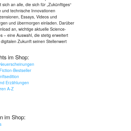
sich an alle, die sich für „Zukünftiges“
le und technische Innovationen
ezensionen, Essays, Videos und
orgen und übermorgen einladen. Darüber
load an, wichtige aktuelle Science-
– eine Auswahl, die stetig erweitert
 digitalen Zukunft seinen Stellenwert
ghts im Shop:
 Neuerscheinungen
iction-Bestseller
nftsedition
und Erzählungen
oren A-Z
n im Shop:
s
k