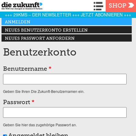
Navigation
SHOP
+++ 29KMS – DER NEWSLETTER +++ JETZT ABONNIEREN +++
Haupt-Reiter
ANMELDEN
(AKTIVER REITER)
NEUES BENUTZERKONTO ERSTELLEN
NEUES PASSWORT ANFORDERN
Benutzerkonto
Benutzername
*
Geben Sie Ihren Die Zukunft-Benutzernamen ein.
Passwort
*
Geben Sie hier das zugehörige Passwort an.
Angemeldet bleiben