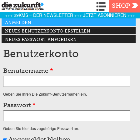
Navigation
SHOP
+++ 29KMS – DER NEWSLETTER +++ JETZT ABONNIEREN +++
Haupt-Reiter
ANMELDEN
(AKTIVER REITER)
NEUES BENUTZERKONTO ERSTELLEN
NEUES PASSWORT ANFORDERN
Benutzerkonto
Benutzername
*
Geben Sie Ihren Die Zukunft-Benutzernamen ein.
Passwort
*
Geben Sie hier das zugehörige Passwort an.
Angemeldet bleiben