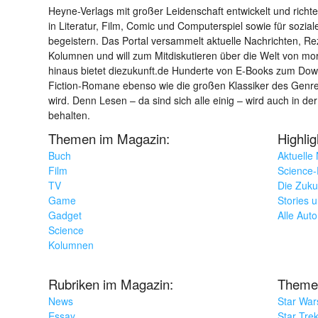
Heyne-Verlags mit großer Leidenschaft entwickelt und richtet 
in Literatur, Film, Comic und Computerspiel sowie für sozia
begeistern. Das Portal versammelt aktuelle Nachrichten, R
Kolumnen und will zum Mitdiskutieren über die Welt von m
hinaus bietet diezukunft.de Hunderte von E-Books zum Down
Fiction-Romane ebenso wie die großen Klassiker des Genres 
wird. Denn Lesen – da sind sich alle einig – wird auch in der
behalten.
Themen im Magazin:
Highli
Buch
Aktuelle
Film
Science-F
TV
Die Zuku
Game
Stories 
Gadget
Alle Aut
Science
Kolumnen
Rubriken im Magazin:
Theme
News
Star War
Essay
Star Tre