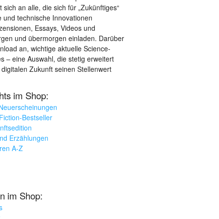
sich an alle, die sich für „Zukünftiges“
le und technische Innovationen
ezensionen, Essays, Videos und
orgen und übermorgen einladen. Darüber
load an, wichtige aktuelle Science-
– eine Auswahl, die stetig erweitert
 digitalen Zukunft seinen Stellenwert
ghts im Shop:
 Neuerscheinungen
iction-Bestseller
nftsedition
und Erzählungen
oren A-Z
n im Shop:
s
k