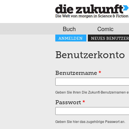
Buch
Comic
Haupt-Reiter
ANMELDEN
NEUES BENUTZER
(AKTIVER REITER)
Benutzerkonto
Benutzername
*
Geben Sie Ihren Die Zukunft-Benutzernamen e
Passwort
*
Geben Sie hier das zugehörige Passwort an.