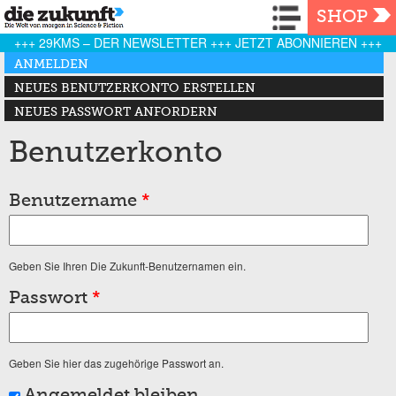
Navigation
SHOP
+++ 29KMS – DER NEWSLETTER +++ JETZT ABONNIEREN +++
Haupt-Reiter
ANMELDEN
(AKTIVER REITER)
NEUES BENUTZERKONTO ERSTELLEN
NEUES PASSWORT ANFORDERN
Benutzerkonto
Benutzername
*
Geben Sie Ihren Die Zukunft-Benutzernamen ein.
Passwort
*
Geben Sie hier das zugehörige Passwort an.
Angemeldet bleiben