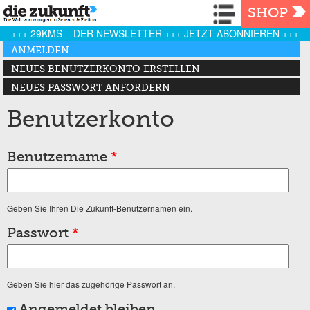
Navigation
SHOP
+++ 29KMS – DER NEWSLETTER +++ JETZT ABONNIEREN +++
Haupt-Reiter
ANMELDEN
(AKTIVER REITER)
NEUES BENUTZERKONTO ERSTELLEN
NEUES PASSWORT ANFORDERN
Benutzerkonto
Benutzername
*
Geben Sie Ihren Die Zukunft-Benutzernamen ein.
Passwort
*
Geben Sie hier das zugehörige Passwort an.
Angemeldet bleiben