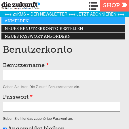
Navigation
SHOP
+++ 29KMS – DER NEWSLETTER +++ JETZT ABONNIEREN +++
Haupt-Reiter
ANMELDEN
(AKTIVER REITER)
NEUES BENUTZERKONTO ERSTELLEN
NEUES PASSWORT ANFORDERN
Benutzerkonto
Benutzername
*
Geben Sie Ihren Die Zukunft-Benutzernamen ein.
Passwort
*
Geben Sie hier das zugehörige Passwort an.
Angemeldet bleiben