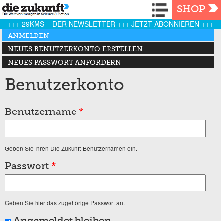
Navigation
SHOP
+++ 29KMS – DER NEWSLETTER +++ JETZT ABONNIEREN +++
Haupt-Reiter
ANMELDEN
(AKTIVER REITER)
NEUES BENUTZERKONTO ERSTELLEN
NEUES PASSWORT ANFORDERN
Benutzerkonto
Benutzername
*
Geben Sie Ihren Die Zukunft-Benutzernamen ein.
Passwort
*
Geben Sie hier das zugehörige Passwort an.
Angemeldet bleiben