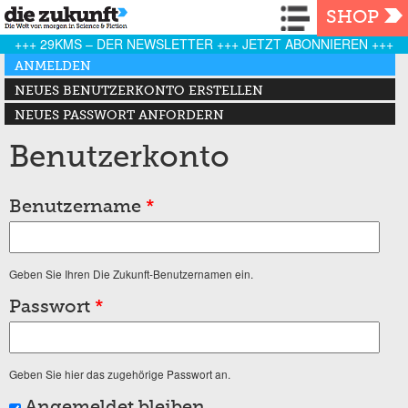
Navigation
SHOP
+++ 29KMS – DER NEWSLETTER +++ JETZT ABONNIEREN +++
Haupt-Reiter
ANMELDEN
(AKTIVER REITER)
NEUES BENUTZERKONTO ERSTELLEN
NEUES PASSWORT ANFORDERN
Benutzerkonto
Benutzername
*
Geben Sie Ihren Die Zukunft-Benutzernamen ein.
Passwort
*
Geben Sie hier das zugehörige Passwort an.
Angemeldet bleiben