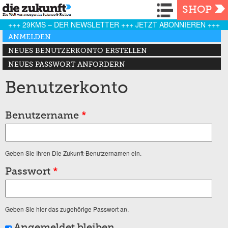
Navigation
SHOP
+++ 29KMS – DER NEWSLETTER +++ JETZT ABONNIEREN +++
Haupt-Reiter
ANMELDEN
(AKTIVER REITER)
NEUES BENUTZERKONTO ERSTELLEN
NEUES PASSWORT ANFORDERN
Benutzerkonto
Benutzername
*
Geben Sie Ihren Die Zukunft-Benutzernamen ein.
Passwort
*
Geben Sie hier das zugehörige Passwort an.
Angemeldet bleiben