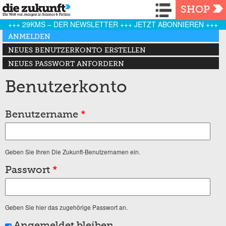
Navigation
SHOP
+++ 29KMS – DER NEWSLETTER +++ JETZT ABONNIEREN +++
Haupt-Reiter
ANMELDEN
(AKTIVER REITER)
NEUES BENUTZERKONTO ERSTELLEN
NEUES PASSWORT ANFORDERN
Benutzerkonto
Benutzername
*
Geben Sie Ihren Die Zukunft-Benutzernamen ein.
Passwort
*
Geben Sie hier das zugehörige Passwort an.
Angemeldet bleiben