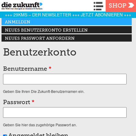
Navigation
SHOP
+++ 29KMS – DER NEWSLETTER +++ JETZT ABONNIEREN +++
Haupt-Reiter
ANMELDEN
(AKTIVER REITER)
NEUES BENUTZERKONTO ERSTELLEN
NEUES PASSWORT ANFORDERN
Benutzerkonto
Benutzername
*
Geben Sie Ihren Die Zukunft-Benutzernamen ein.
Passwort
*
Geben Sie hier das zugehörige Passwort an.
Angemeldet bleiben