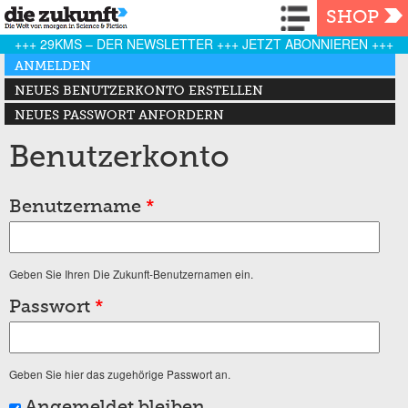
Navigation
SHOP
+++ 29KMS – DER NEWSLETTER +++ JETZT ABONNIEREN +++
Haupt-Reiter
ANMELDEN
(AKTIVER REITER)
NEUES BENUTZERKONTO ERSTELLEN
NEUES PASSWORT ANFORDERN
Benutzerkonto
Benutzername
*
Geben Sie Ihren Die Zukunft-Benutzernamen ein.
Passwort
*
Geben Sie hier das zugehörige Passwort an.
Angemeldet bleiben