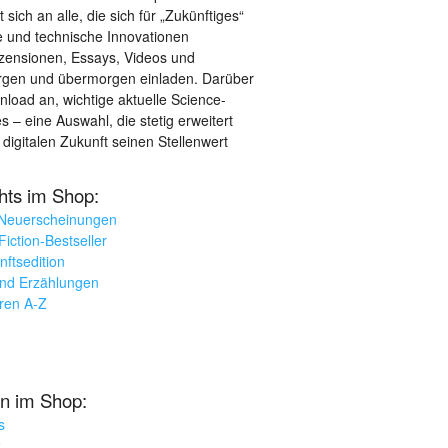
sich an alle, die sich für „Zukünftiges“
le und technische Innovationen
ezensionen, Essays, Videos und
orgen und übermorgen einladen. Darüber
load an, wichtige aktuelle Science-
– eine Auswahl, die stetig erweitert
 digitalen Zukunft seinen Stellenwert
ghts im Shop:
 Neuerscheinungen
iction-Bestseller
nftsedition
und Erzählungen
oren A-Z
n im Shop:
s
k