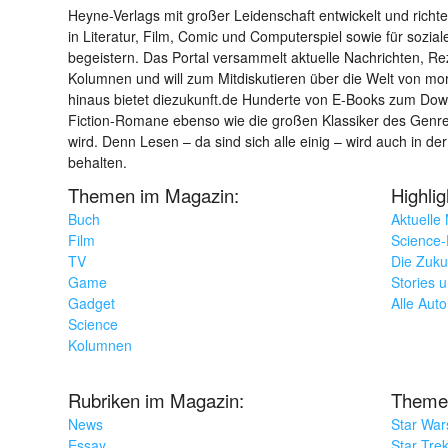
Heyne-Verlags mit großer Leidenschaft entwickelt und richtet 
in Literatur, Film, Comic und Computerspiel sowie für sozia
begeistern. Das Portal versammelt aktuelle Nachrichten, R
Kolumnen und will zum Mitdiskutieren über die Welt von m
hinaus bietet diezukunft.de Hunderte von E-Books zum Down
Fiction-Romane ebenso wie die großen Klassiker des Genres 
wird. Denn Lesen – da sind sich alle einig – wird auch in der
behalten.
Themen im Magazin:
Highli
Buch
Aktuelle
Film
Science-F
TV
Die Zuku
Game
Stories 
Gadget
Alle Aut
Science
Kolumnen
Rubriken im Magazin:
Theme
News
Star War
Essay
Star Tre