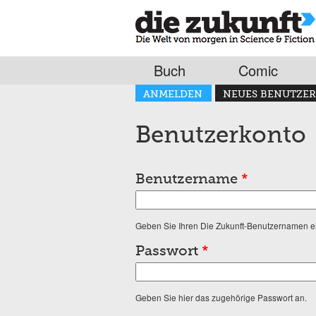
Buch
Comic
Haupt-Reiter
ANMELDEN
NEUES BENUTZER
(AKTIVER REITER)
Benutzerkonto
Benutzername
*
Geben Sie Ihren Die Zukunft-Benutzernamen e
Passwort
*
Geben Sie hier das zugehörige Passwort an.