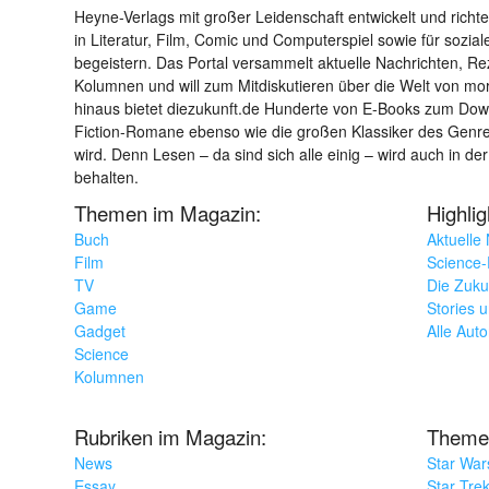
Heyne-Verlags mit großer Leidenschaft entwickelt und richtet 
in Literatur, Film, Comic und Computerspiel sowie für sozia
begeistern. Das Portal versammelt aktuelle Nachrichten, R
Kolumnen und will zum Mitdiskutieren über die Welt von m
hinaus bietet diezukunft.de Hunderte von E-Books zum Down
Fiction-Romane ebenso wie die großen Klassiker des Genres 
wird. Denn Lesen – da sind sich alle einig – wird auch in der
behalten.
Themen im Magazin:
Highli
Buch
Aktuelle
Film
Science-F
TV
Die Zuku
Game
Stories 
Gadget
Alle Aut
Science
Kolumnen
Rubriken im Magazin:
Theme
News
Star War
Essay
Star Tre