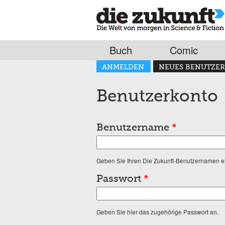
Buch
Comic
Haupt-Reiter
ANMELDEN
NEUES BENUTZER
(AKTIVER REITER)
Benutzerkonto
Benutzername
*
Geben Sie Ihren Die Zukunft-Benutzernamen e
Passwort
*
Geben Sie hier das zugehörige Passwort an.