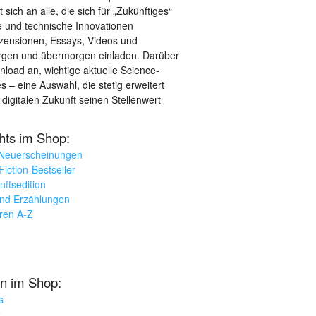
sich an alle, die sich für „Zukünftiges“
le und technische Innovationen
ezensionen, Essays, Videos und
orgen und übermorgen einladen. Darüber
load an, wichtige aktuelle Science-
– eine Auswahl, die stetig erweitert
 digitalen Zukunft seinen Stellenwert
ghts im Shop:
 Neuerscheinungen
iction-Bestseller
nftsedition
und Erzählungen
oren A-Z
n im Shop:
s
k