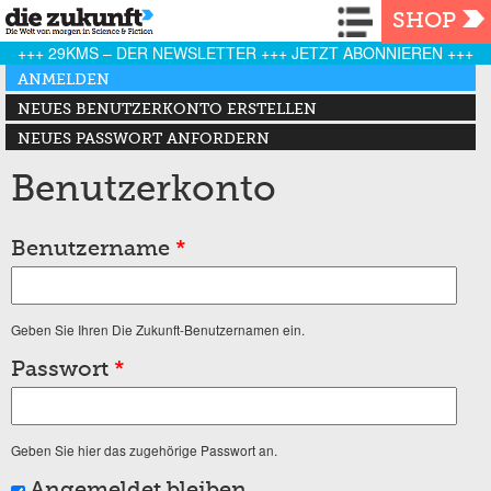
Navigation
SHOP
+++ 29KMS – DER NEWSLETTER +++ JETZT ABONNIEREN +++
Haupt-Reiter
ANMELDEN
(AKTIVER REITER)
NEUES BENUTZERKONTO ERSTELLEN
NEUES PASSWORT ANFORDERN
Benutzerkonto
Benutzername
*
Geben Sie Ihren Die Zukunft-Benutzernamen ein.
Passwort
*
Geben Sie hier das zugehörige Passwort an.
Angemeldet bleiben