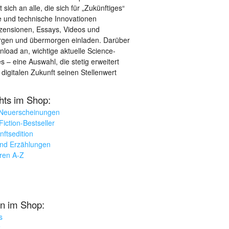
sich an alle, die sich für „Zukünftiges“
le und technische Innovationen
ezensionen, Essays, Videos und
orgen und übermorgen einladen. Darüber
load an, wichtige aktuelle Science-
– eine Auswahl, die stetig erweitert
 digitalen Zukunft seinen Stellenwert
ghts im Shop:
 Neuerscheinungen
iction-Bestseller
nftsedition
und Erzählungen
oren A-Z
n im Shop:
s
k