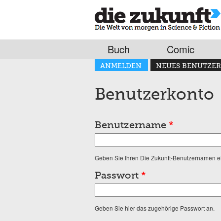
Buch
Comic
Haupt-Reiter
ANMELDEN
NEUES BENUTZER
(AKTIVER REITER)
Benutzerkonto
Benutzername
*
Geben Sie Ihren Die Zukunft-Benutzernamen e
Passwort
*
Geben Sie hier das zugehörige Passwort an.