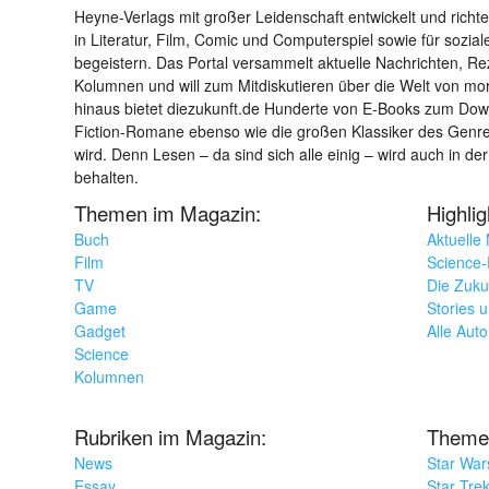
Heyne-Verlags mit großer Leidenschaft entwickelt und richtet 
in Literatur, Film, Comic und Computerspiel sowie für sozia
begeistern. Das Portal versammelt aktuelle Nachrichten, R
Kolumnen und will zum Mitdiskutieren über die Welt von m
hinaus bietet diezukunft.de Hunderte von E-Books zum Down
Fiction-Romane ebenso wie die großen Klassiker des Genres 
wird. Denn Lesen – da sind sich alle einig – wird auch in der
behalten.
Themen im Magazin:
Highli
Buch
Aktuelle
Film
Science-F
TV
Die Zuku
Game
Stories 
Gadget
Alle Aut
Science
Kolumnen
Rubriken im Magazin:
Theme
News
Star War
Essay
Star Tre