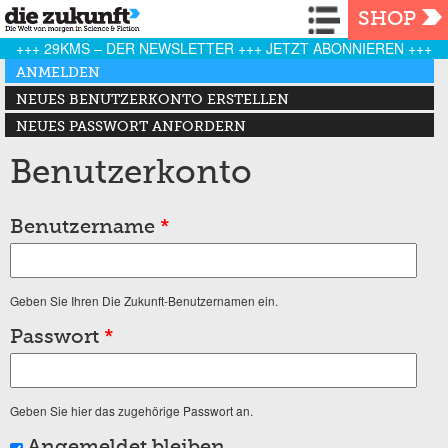
Navigation
SHOP
+++ 29KMS – DER NEWSLETTER +++ JETZT ABONNIEREN +++
Haupt-Reiter
ANMELDEN
(AKTIVER REITER)
NEUES BENUTZERKONTO ERSTELLEN
NEUES PASSWORT ANFORDERN
Benutzerkonto
Benutzername
*
Geben Sie Ihren Die Zukunft-Benutzernamen ein.
Passwort
*
Geben Sie hier das zugehörige Passwort an.
Angemeldet bleiben