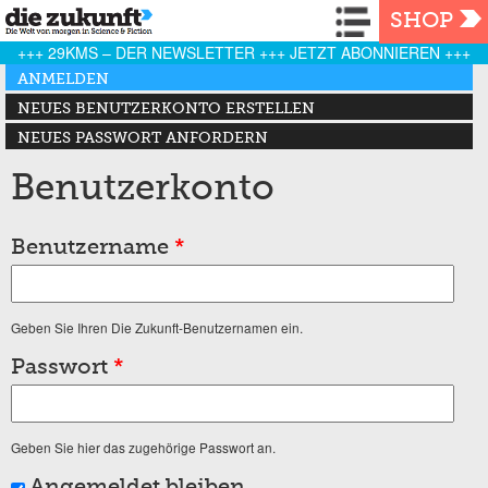
Navigation
SHOP
+++ 29KMS – DER NEWSLETTER +++ JETZT ABONNIEREN +++
Haupt-Reiter
ANMELDEN
(AKTIVER REITER)
NEUES BENUTZERKONTO ERSTELLEN
NEUES PASSWORT ANFORDERN
Benutzerkonto
Benutzername
*
Geben Sie Ihren Die Zukunft-Benutzernamen ein.
Passwort
*
Geben Sie hier das zugehörige Passwort an.
Angemeldet bleiben