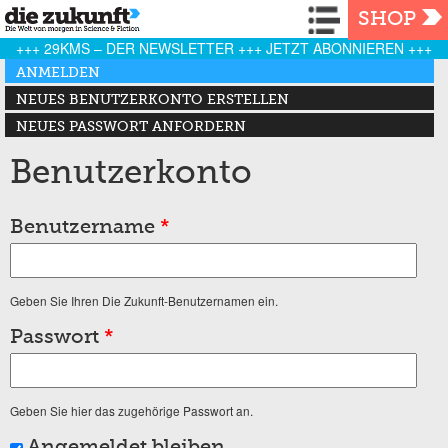
Navigation
SHOP
+++ 29KMS – DER NEWSLETTER +++ JETZT ABONNIEREN +++
Haupt-Reiter
ANMELDEN
(AKTIVER REITER)
NEUES BENUTZERKONTO ERSTELLEN
NEUES PASSWORT ANFORDERN
Benutzerkonto
Benutzername
*
Geben Sie Ihren Die Zukunft-Benutzernamen ein.
Passwort
*
Geben Sie hier das zugehörige Passwort an.
Angemeldet bleiben