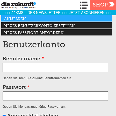
Navigation
SHOP
+++ 29KMS – DER NEWSLETTER +++ JETZT ABONNIEREN +++
Haupt-Reiter
ANMELDEN
(AKTIVER REITER)
NEUES BENUTZERKONTO ERSTELLEN
NEUES PASSWORT ANFORDERN
Benutzerkonto
Benutzername
*
Geben Sie Ihren Die Zukunft-Benutzernamen ein.
Passwort
*
Geben Sie hier das zugehörige Passwort an.
Angemeldet bleiben