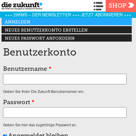
Navigation
SHOP
+++ 29KMS – DER NEWSLETTER +++ JETZT ABONNIEREN +++
Haupt-Reiter
ANMELDEN
(AKTIVER REITER)
NEUES BENUTZERKONTO ERSTELLEN
NEUES PASSWORT ANFORDERN
Benutzerkonto
Benutzername
*
Geben Sie Ihren Die Zukunft-Benutzernamen ein.
Passwort
*
Geben Sie hier das zugehörige Passwort an.
Angemeldet bleiben