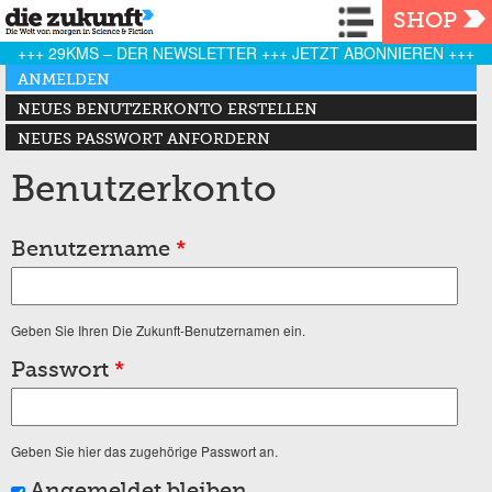
Navigation
SHOP
+++ 29KMS – DER NEWSLETTER +++ JETZT ABONNIEREN +++
Haupt-Reiter
ANMELDEN
(AKTIVER REITER)
NEUES BENUTZERKONTO ERSTELLEN
NEUES PASSWORT ANFORDERN
Benutzerkonto
Benutzername
*
Geben Sie Ihren Die Zukunft-Benutzernamen ein.
Passwort
*
Geben Sie hier das zugehörige Passwort an.
Angemeldet bleiben