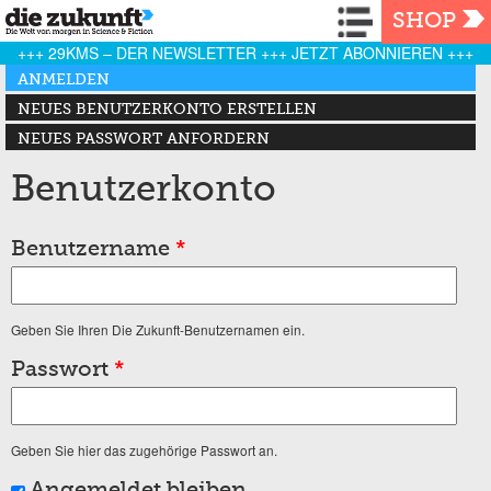
Navigation
SHOP
+++ 29KMS – DER NEWSLETTER +++ JETZT ABONNIEREN +++
Haupt-Reiter
ANMELDEN
(AKTIVER REITER)
NEUES BENUTZERKONTO ERSTELLEN
NEUES PASSWORT ANFORDERN
Benutzerkonto
Benutzername
*
Geben Sie Ihren Die Zukunft-Benutzernamen ein.
Passwort
*
Geben Sie hier das zugehörige Passwort an.
Angemeldet bleiben