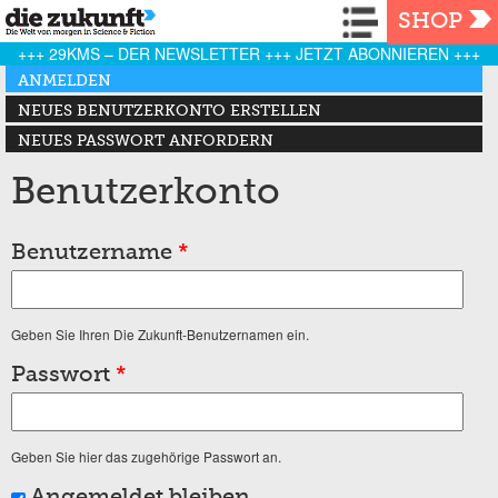
Navigation
SHOP
+++ 29KMS – DER NEWSLETTER +++ JETZT ABONNIEREN +++
Haupt-Reiter
ANMELDEN
(AKTIVER REITER)
NEUES BENUTZERKONTO ERSTELLEN
NEUES PASSWORT ANFORDERN
Benutzerkonto
Benutzername
*
Geben Sie Ihren Die Zukunft-Benutzernamen ein.
Passwort
*
Geben Sie hier das zugehörige Passwort an.
Angemeldet bleiben