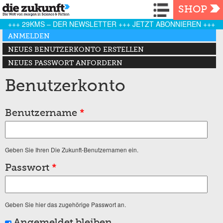
Navigation
SHOP
+++ 29KMS – DER NEWSLETTER +++ JETZT ABONNIEREN +++
Haupt-Reiter
ANMELDEN
(AKTIVER REITER)
NEUES BENUTZERKONTO ERSTELLEN
NEUES PASSWORT ANFORDERN
Benutzerkonto
Benutzername
*
Geben Sie Ihren Die Zukunft-Benutzernamen ein.
Passwort
*
Geben Sie hier das zugehörige Passwort an.
Angemeldet bleiben