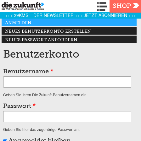
Navigation
SHOP
+++ 29KMS – DER NEWSLETTER +++ JETZT ABONNIEREN +++
Haupt-Reiter
ANMELDEN
(AKTIVER REITER)
NEUES BENUTZERKONTO ERSTELLEN
NEUES PASSWORT ANFORDERN
Benutzerkonto
Benutzername
*
Geben Sie Ihren Die Zukunft-Benutzernamen ein.
Passwort
*
Geben Sie hier das zugehörige Passwort an.
Angemeldet bleiben