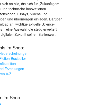
sich an alle, die sich für „Zukünftiges“
le und technische Innovationen
ezensionen, Essays, Videos und
orgen und übermorgen einladen. Darüber
load an, wichtige aktuelle Science-
– eine Auswahl, die stetig erweitert
 digitalen Zukunft seinen Stellenwert
ghts im Shop:
 Neuerscheinungen
iction-Bestseller
nftsedition
und Erzählungen
oren A-Z
n im Shop:
s
k