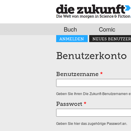
Buch
Comic
Haupt-Reiter
ANMELDEN
NEUES BENUTZER
(AKTIVER REITER)
Benutzerkonto
Benutzername
*
Geben Sie Ihren Die Zukunft-Benutzernamen e
Passwort
*
Geben Sie hier das zugehörige Passwort an.