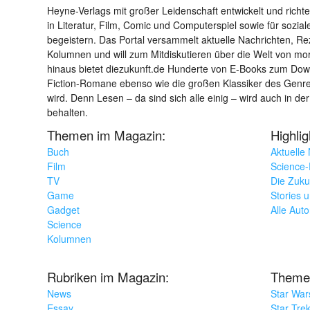
Heyne-Verlags mit großer Leidenschaft entwickelt und richtet 
in Literatur, Film, Comic und Computerspiel sowie für sozia
begeistern. Das Portal versammelt aktuelle Nachrichten, R
Kolumnen und will zum Mitdiskutieren über die Welt von m
hinaus bietet diezukunft.de Hunderte von E-Books zum Down
Fiction-Romane ebenso wie die großen Klassiker des Genres 
wird. Denn Lesen – da sind sich alle einig – wird auch in der
behalten.
Themen im Magazin:
Highli
Buch
Aktuelle
Film
Science-F
TV
Die Zuku
Game
Stories 
Gadget
Alle Aut
Science
Kolumnen
Rubriken im Magazin:
Theme
News
Star War
Essay
Star Tre