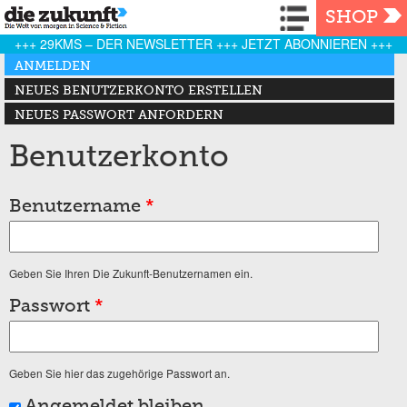
Navigation
SHOP
+++ 29KMS – DER NEWSLETTER +++ JETZT ABONNIEREN +++
Haupt-Reiter
ANMELDEN
(AKTIVER REITER)
NEUES BENUTZERKONTO ERSTELLEN
NEUES PASSWORT ANFORDERN
Benutzerkonto
Benutzername
*
Geben Sie Ihren Die Zukunft-Benutzernamen ein.
Passwort
*
Geben Sie hier das zugehörige Passwort an.
Angemeldet bleiben