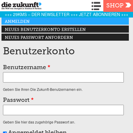
Navigation
SHOP
+++ 29KMS – DER NEWSLETTER +++ JETZT ABONNIEREN +++
Haupt-Reiter
ANMELDEN
(AKTIVER REITER)
NEUES BENUTZERKONTO ERSTELLEN
NEUES PASSWORT ANFORDERN
Benutzerkonto
Benutzername
*
Geben Sie Ihren Die Zukunft-Benutzernamen ein.
Passwort
*
Geben Sie hier das zugehörige Passwort an.
Angemeldet bleiben