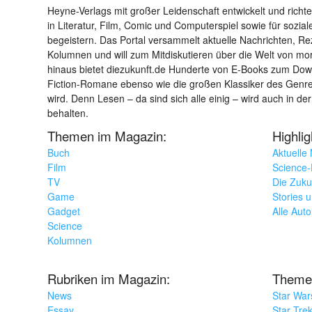
Heyne-Verlags mit großer Leidenschaft entwickelt und richtet 
in Literatur, Film, Comic und Computerspiel sowie für sozia
begeistern. Das Portal versammelt aktuelle Nachrichten, R
Kolumnen und will zum Mitdiskutieren über die Welt von m
hinaus bietet diezukunft.de Hunderte von E-Books zum Down
Fiction-Romane ebenso wie die großen Klassiker des Genres 
wird. Denn Lesen – da sind sich alle einig – wird auch in der
behalten.
Themen im Magazin:
Highli
Buch
Aktuelle
Film
Science-F
TV
Die Zuku
Game
Stories 
Gadget
Alle Aut
Science
Kolumnen
Rubriken im Magazin:
Theme
News
Star War
Essay
Star Tre