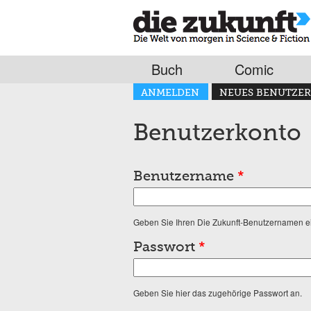
Buch
Comic
Haupt-Reiter
ANMELDEN
NEUES BENUTZER
(AKTIVER REITER)
Benutzerkonto
Benutzername
*
Geben Sie Ihren Die Zukunft-Benutzernamen e
Passwort
*
Geben Sie hier das zugehörige Passwort an.