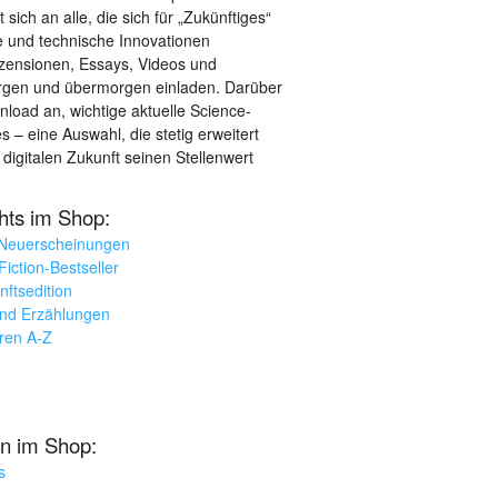
sich an alle, die sich für „Zukünftiges“
le und technische Innovationen
ezensionen, Essays, Videos und
orgen und übermorgen einladen. Darüber
load an, wichtige aktuelle Science-
– eine Auswahl, die stetig erweitert
 digitalen Zukunft seinen Stellenwert
ghts im Shop:
 Neuerscheinungen
iction-Bestseller
nftsedition
und Erzählungen
oren A-Z
n im Shop:
s
k