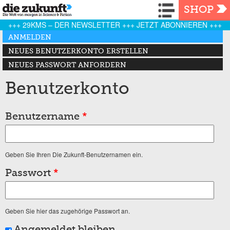
Navigation
SHOP
+++ 29KMS – DER NEWSLETTER +++ JETZT ABONNIEREN +++
Haupt-Reiter
ANMELDEN
(AKTIVER REITER)
NEUES BENUTZERKONTO ERSTELLEN
NEUES PASSWORT ANFORDERN
Benutzerkonto
Benutzername
*
Geben Sie Ihren Die Zukunft-Benutzernamen ein.
Passwort
*
Geben Sie hier das zugehörige Passwort an.
Angemeldet bleiben