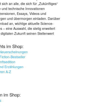
sich an alle, die sich für „Zukünftiges“
le und technische Innovationen
ezensionen, Essays, Videos und
orgen und übermorgen einladen. Darüber
load an, wichtige aktuelle Science-
– eine Auswahl, die stetig erweitert
 digitalen Zukunft seinen Stellenwert
ghts im Shop:
 Neuerscheinungen
iction-Bestseller
nftsedition
und Erzählungen
oren A-Z
n im Shop:
s
k