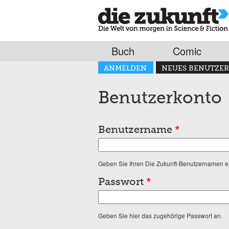
Buch
Comic
Haupt-Reiter
ANMELDEN
NEUES BENUTZER
(AKTIVER REITER)
Benutzerkonto
Benutzername
*
Geben Sie Ihren Die Zukunft-Benutzernamen e
Passwort
*
Geben Sie hier das zugehörige Passwort an.