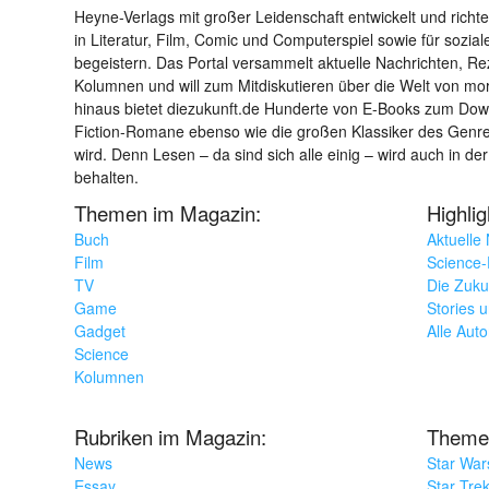
Heyne-Verlags mit großer Leidenschaft entwickelt und richtet 
in Literatur, Film, Comic und Computerspiel sowie für sozia
begeistern. Das Portal versammelt aktuelle Nachrichten, R
Kolumnen und will zum Mitdiskutieren über die Welt von m
hinaus bietet diezukunft.de Hunderte von E-Books zum Down
Fiction-Romane ebenso wie die großen Klassiker des Genres 
wird. Denn Lesen – da sind sich alle einig – wird auch in der
behalten.
Themen im Magazin:
Highli
Buch
Aktuelle
Film
Science-F
TV
Die Zuku
Game
Stories 
Gadget
Alle Aut
Science
Kolumnen
Rubriken im Magazin:
Theme
News
Star War
Essay
Star Tre