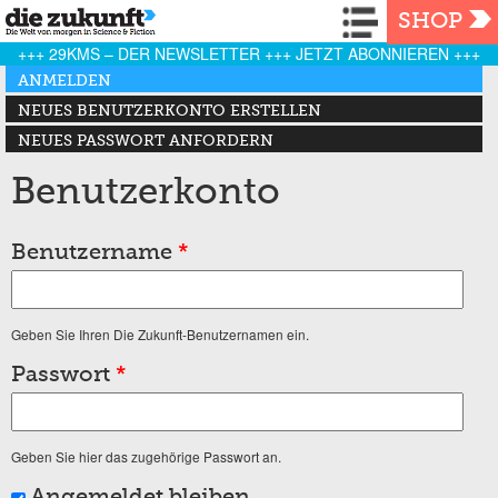
Navigation
SHOP
+++ 29KMS – DER NEWSLETTER +++ JETZT ABONNIEREN +++
Haupt-Reiter
ANMELDEN
(AKTIVER REITER)
NEUES BENUTZERKONTO ERSTELLEN
NEUES PASSWORT ANFORDERN
Benutzerkonto
Benutzername
*
Geben Sie Ihren Die Zukunft-Benutzernamen ein.
Passwort
*
Geben Sie hier das zugehörige Passwort an.
Angemeldet bleiben