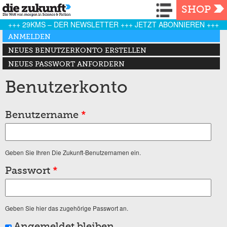
Navigation
SHOP
+++ 29KMS – DER NEWSLETTER +++ JETZT ABONNIEREN +++
Haupt-Reiter
ANMELDEN
(AKTIVER REITER)
NEUES BENUTZERKONTO ERSTELLEN
NEUES PASSWORT ANFORDERN
Benutzerkonto
Benutzername
*
Geben Sie Ihren Die Zukunft-Benutzernamen ein.
Passwort
*
Geben Sie hier das zugehörige Passwort an.
Angemeldet bleiben