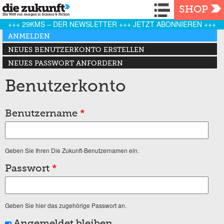
Navigation
SHOP
+++ 29KMS – DER NEWSLETTER +++ JETZT ABONNIEREN +++
Haupt-Reiter
ANMELDEN
(AKTIVER REITER)
NEUES BENUTZERKONTO ERSTELLEN
NEUES PASSWORT ANFORDERN
Benutzerkonto
Benutzername
*
Geben Sie Ihren Die Zukunft-Benutzernamen ein.
Passwort
*
Geben Sie hier das zugehörige Passwort an.
Angemeldet bleiben