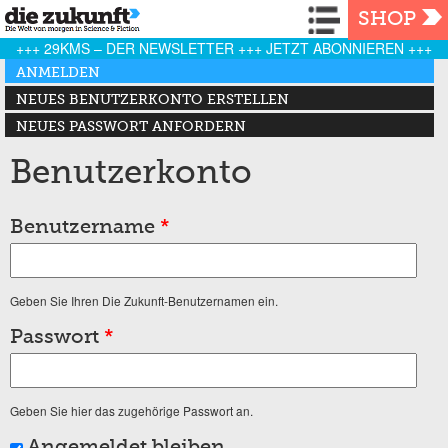
Navigation
SHOP
+++ 29KMS – DER NEWSLETTER +++ JETZT ABONNIEREN +++
Haupt-Reiter
ANMELDEN
(AKTIVER REITER)
NEUES BENUTZERKONTO ERSTELLEN
NEUES PASSWORT ANFORDERN
Benutzerkonto
Benutzername
*
Geben Sie Ihren Die Zukunft-Benutzernamen ein.
Passwort
*
Geben Sie hier das zugehörige Passwort an.
Angemeldet bleiben