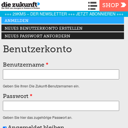
Navigation
SHOP
+++ 29KMS – DER NEWSLETTER +++ JETZT ABONNIEREN +++
Haupt-Reiter
ANMELDEN
(AKTIVER REITER)
NEUES BENUTZERKONTO ERSTELLEN
NEUES PASSWORT ANFORDERN
Benutzerkonto
Benutzername
*
Geben Sie Ihren Die Zukunft-Benutzernamen ein.
Passwort
*
Geben Sie hier das zugehörige Passwort an.
Angemeldet bleiben