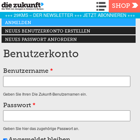
Navigation
SHOP
+++ 29KMS – DER NEWSLETTER +++ JETZT ABONNIEREN +++
Haupt-Reiter
ANMELDEN
(AKTIVER REITER)
NEUES BENUTZERKONTO ERSTELLEN
NEUES PASSWORT ANFORDERN
Benutzerkonto
Benutzername
*
Geben Sie Ihren Die Zukunft-Benutzernamen ein.
Passwort
*
Geben Sie hier das zugehörige Passwort an.
Angemeldet bleiben