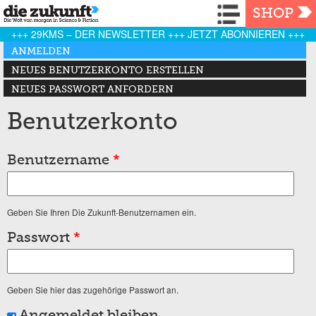
Navigation
SHOP
+++ 29KMS – DER NEWSLETTER +++ JETZT ABONNIEREN +++
Haupt-Reiter
ANMELDEN
(AKTIVER REITER)
NEUES BENUTZERKONTO ERSTELLEN
NEUES PASSWORT ANFORDERN
Benutzerkonto
Benutzername
*
Geben Sie Ihren Die Zukunft-Benutzernamen ein.
Passwort
*
Geben Sie hier das zugehörige Passwort an.
Angemeldet bleiben