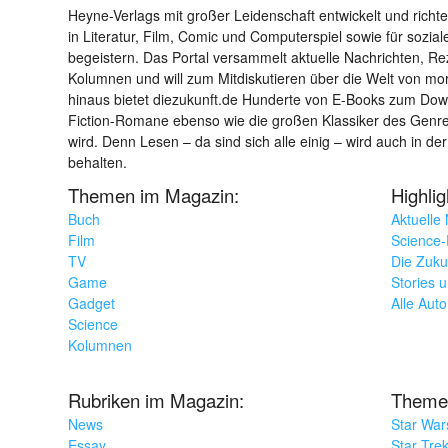
Heyne-Verlags mit großer Leidenschaft entwickelt und richtet 
in Literatur, Film, Comic und Computerspiel sowie für sozia
begeistern. Das Portal versammelt aktuelle Nachrichten, R
Kolumnen und will zum Mitdiskutieren über die Welt von m
hinaus bietet diezukunft.de Hunderte von E-Books zum Down
Fiction-Romane ebenso wie die großen Klassiker des Genres 
wird. Denn Lesen – da sind sich alle einig – wird auch in der
behalten.
Themen im Magazin:
Highli
Buch
Aktuelle
Film
Science-F
TV
Die Zuku
Game
Stories 
Gadget
Alle Aut
Science
Kolumnen
Rubriken im Magazin:
Theme
News
Star War
Essay
Star Tre