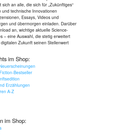
sich an alle, die sich für „Zukünftiges“
le und technische Innovationen
ezensionen, Essays, Videos und
orgen und übermorgen einladen. Darüber
load an, wichtige aktuelle Science-
– eine Auswahl, die stetig erweitert
 digitalen Zukunft seinen Stellenwert
ghts im Shop:
 Neuerscheinungen
iction-Bestseller
nftsedition
und Erzählungen
oren A-Z
n im Shop:
s
k