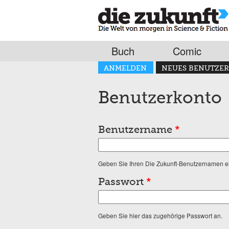
Buch
Comic
Haupt-Reiter
ANMELDEN
NEUES BENUTZER
(AKTIVER REITER)
Benutzerkonto
Benutzername
*
Geben Sie Ihren Die Zukunft-Benutzernamen e
Passwort
*
Geben Sie hier das zugehörige Passwort an.