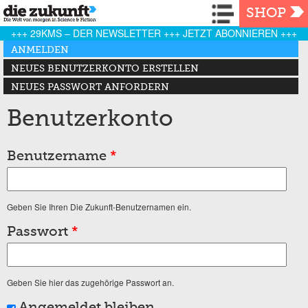
Navigation
SHOP
+++ 29KMS – DER NEWSLETTER +++ JETZT ABONNIEREN +++
Haupt-Reiter
ANMELDEN
(AKTIVER REITER)
NEUES BENUTZERKONTO ERSTELLEN
NEUES PASSWORT ANFORDERN
Benutzerkonto
Benutzername
*
Geben Sie Ihren Die Zukunft-Benutzernamen ein.
Passwort
*
Geben Sie hier das zugehörige Passwort an.
Angemeldet bleiben