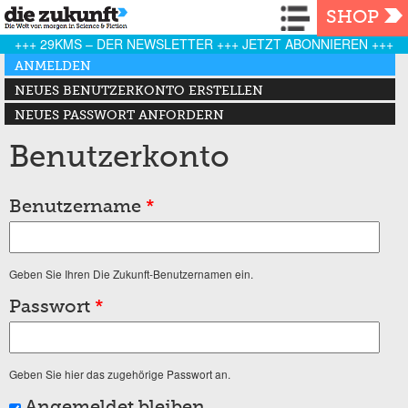
Navigation
SHOP
+++ 29KMS – DER NEWSLETTER +++ JETZT ABONNIEREN +++
Haupt-Reiter
ANMELDEN
(AKTIVER REITER)
NEUES BENUTZERKONTO ERSTELLEN
NEUES PASSWORT ANFORDERN
Benutzerkonto
Benutzername
*
Geben Sie Ihren Die Zukunft-Benutzernamen ein.
Passwort
*
Geben Sie hier das zugehörige Passwort an.
Angemeldet bleiben