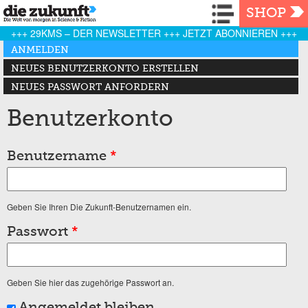
Navigation
SHOP
+++ 29KMS – DER NEWSLETTER +++ JETZT ABONNIEREN +++
Haupt-Reiter
ANMELDEN
(AKTIVER REITER)
NEUES BENUTZERKONTO ERSTELLEN
NEUES PASSWORT ANFORDERN
Benutzerkonto
Benutzername
*
Geben Sie Ihren Die Zukunft-Benutzernamen ein.
Passwort
*
Geben Sie hier das zugehörige Passwort an.
Angemeldet bleiben