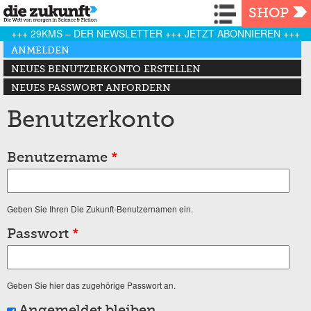
Navigation
SHOP
+++ 29KMS – DER NEWSLETTER +++ JETZT ABONNIEREN +++
Haupt-Reiter
ANMELDEN
(AKTIVER REITER)
NEUES BENUTZERKONTO ERSTELLEN
NEUES PASSWORT ANFORDERN
Benutzerkonto
Benutzername
*
Geben Sie Ihren Die Zukunft-Benutzernamen ein.
Passwort
*
Geben Sie hier das zugehörige Passwort an.
Angemeldet bleiben