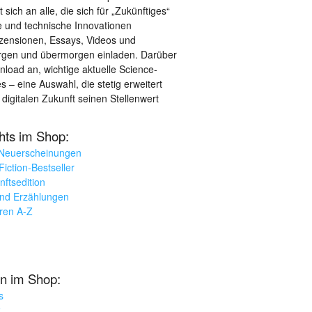
sich an alle, die sich für „Zukünftiges“
le und technische Innovationen
ezensionen, Essays, Videos und
orgen und übermorgen einladen. Darüber
load an, wichtige aktuelle Science-
– eine Auswahl, die stetig erweitert
 digitalen Zukunft seinen Stellenwert
ghts im Shop:
 Neuerscheinungen
iction-Bestseller
nftsedition
und Erzählungen
oren A-Z
n im Shop:
s
k