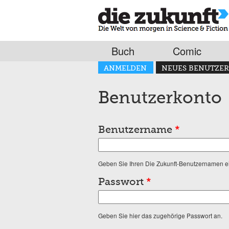
Buch
Comic
Haupt-Reiter
ANMELDEN
NEUES BENUTZER
(AKTIVER REITER)
Benutzerkonto
Benutzername
*
Geben Sie Ihren Die Zukunft-Benutzernamen e
Passwort
*
Geben Sie hier das zugehörige Passwort an.