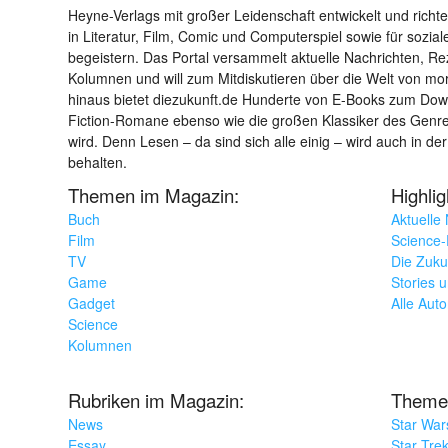
Heyne-Verlags mit großer Leidenschaft entwickelt und richtet 
in Literatur, Film, Comic und Computerspiel sowie für sozia
begeistern. Das Portal versammelt aktuelle Nachrichten, R
Kolumnen und will zum Mitdiskutieren über die Welt von m
hinaus bietet diezukunft.de Hunderte von E-Books zum Down
Fiction-Romane ebenso wie die großen Klassiker des Genres 
wird. Denn Lesen – da sind sich alle einig – wird auch in der
behalten.
Themen im Magazin:
Highli
Buch
Aktuelle
Film
Science-F
TV
Die Zuku
Game
Stories 
Gadget
Alle Aut
Science
Kolumnen
Rubriken im Magazin:
Theme
News
Star War
Essay
Star Tre