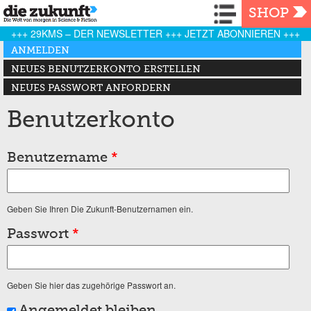
Navigation
SHOP
+++ 29KMS – DER NEWSLETTER +++ JETZT ABONNIEREN +++
Haupt-Reiter
ANMELDEN
(AKTIVER REITER)
NEUES BENUTZERKONTO ERSTELLEN
NEUES PASSWORT ANFORDERN
Benutzerkonto
Benutzername
*
Geben Sie Ihren Die Zukunft-Benutzernamen ein.
Passwort
*
Geben Sie hier das zugehörige Passwort an.
Angemeldet bleiben