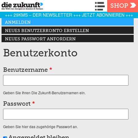
Navigation
SHOP
+++ 29KMS – DER NEWSLETTER +++ JETZT ABONNIEREN +++
Haupt-Reiter
ANMELDEN
(AKTIVER REITER)
NEUES BENUTZERKONTO ERSTELLEN
NEUES PASSWORT ANFORDERN
Benutzerkonto
Benutzername
*
Geben Sie Ihren Die Zukunft-Benutzernamen ein.
Passwort
*
Geben Sie hier das zugehörige Passwort an.
Angemeldet bleiben